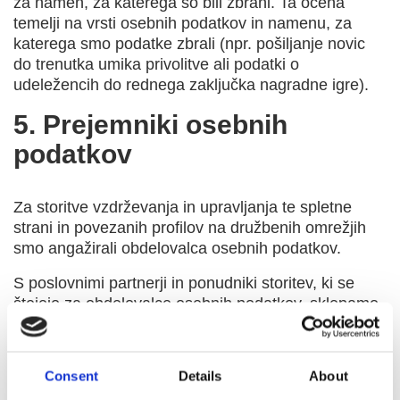
za namen, za katerega so bili zbrani. Ta ocena
temelji na vrsti osebnih podatkov in namenu, za
katerega smo podatke zbrali (npr. pošiljanje novic
do trenutka umika privolitve ali podatki o
udeležencih do rednega zaključka nagradne igre).
5. Prejemniki osebnih
podatkov
Za storitve vzdrževanja in upravljanja te spletne
strani in povezanih profilov na družbenih omrežjih
smo angažirali obdelovalca osebnih podatkov.
S poslovnimi partnerji in ponudniki storitev, ki se
štejejo za obdelovalce osebnih podatkov, sklepamo
posebne pogodbe, s katerimi so opredeljeni obvezni
zaščitni ukrepi za zagotovitev zaupnosti, celovitosti
in dostopnosti osebnih podatkov ter drugih zaupnih
Consent
Details
About
informacij.