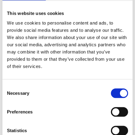
6. Kraj obdelave osebnih
This website uses cookies
podatkov
We use cookies to personalise content and ads, to
provide social media features and to analyse our traffic.
Za potrebe pošiljanja novic uporabljamo storitev
We also share information about your use of our site with
Mailchimp, ki ima sedež v Združenih državah
our social media, advertising and analytics partners who
Amerike, zato smo kot zaščitni ukrep podatkov v
may combine it with other information that you’ve
tem poslovnem procesu s ponudnikom storitve
provided to them or that they’ve collected from your use
sklenili Standardne pogodbene klavzule. Več
of their services.
informacij o teh klavzulah lahko najdete na
povezavi:
https://mailchimp.com/legal/data-processing-
Consent
addendum/
Necessary
Selection
.
7. Pravice posameznika, na
Preferences
katerega se nanašajo osebni
podatki
Statistics