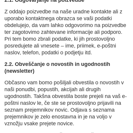
2.1.
Odgovarjanje na poizvedbe
Z oddajo poizvedbe na naše uradne kontakte ali z
uporabo kontaktnega obrazca se vaši podatki
obdelujejo, da vam lahko odgovorimo na poizvedbe
ter zagotovimo zahtevane informacije ali podporo.
Pri tem bomo zbrali podatke, ki jih prostovoljno
posredujete ali vnesete – ime, priimek, e-poštni
naslov, telefon, podatki o podjetju itd.
2.2.
Obveščanje o novostih in ugodnostih
(newsletter)
Občasno vam bomo pošiljali obvestila o novostih v
naši ponudbi, popustih, akcijah ali drugih
ugodnostih. Takšna obvestila boste prejeli na vaš e-
poštni naslov le, če ste se prostovoljno prijavili na
seznam prejemnikov novic. Odjava s seznama
prejemnikov je zelo enostavna in je na voljo v
vznožju vsake prejete novice.