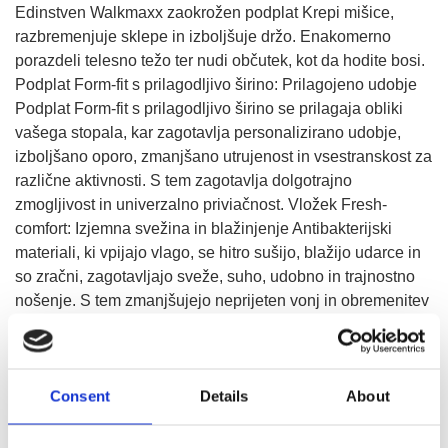
Edinstven Walkmaxx zaokrožen podplat Krepi mišice,
razbremenjuje sklepe in izboljšuje držo. Enakomerno
porazdeli telesno težo ter nudi občutek, kot da hodite bosi.
Podplat Form-fit s prilagodljivo širino: Prilagojeno udobje
Podplat Form-fit s prilagodljivo širino se prilagaja obliki
vašega stopala, kar zagotavlja personalizirano udobje,
izboljšano oporo, zmanjšano utrujenost in vsestranskost za
različne aktivnosti. S tem zagotavlja dolgotrajno
zmogljivost in univerzalno priviačnost. Vložek Fresh-
comfort: Izjemna svežina in blažinjenje Antibakterijski
materiali, ki vpijajo vlago, se hitro sušijo, blažijo udarce in
so zračni, zagotavljajo sveže, suho, udobno in trajnostno
nošenje. S tem zmanjšujejo neprijeten vonj in obremenitev
ter izboljšujejo zdravje stopal.
IZBERITE RAZLIČICO
Consent
Details
About