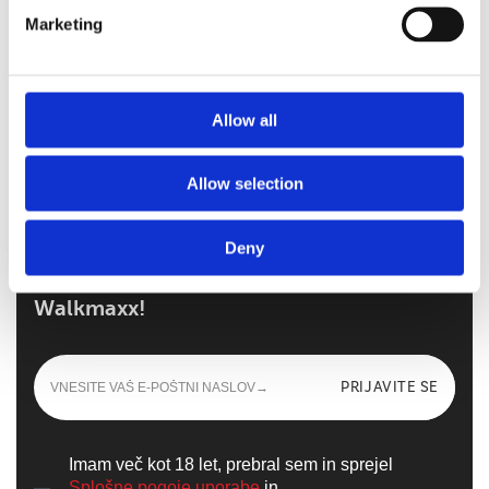
za cel dan
Marketing
Walkmaxx: Korak bližje zdravju, ne glede na
Allow all
sezono
Allow selection
Deny
Prijavite se in izvedite vse novice iz sveta
Walkmaxx!
PRIJAVITE SE
Imam več kot 18 let, prebral sem in sprejel
Splošne pogoje uporabe
in