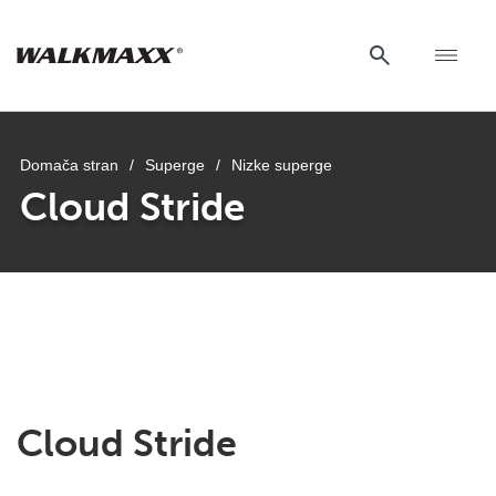
Domača stran
/
Superge
/
Nizke superge
Cloud Stride
uwu
uwu
uwu
uwu
uwu
Cloud Stride